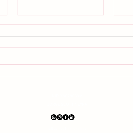
Kundalini-aktiveringsprosess i
Hvord
Costa Blanca:
nettv
Livskraftaktivering
NIF: X8628639M
JORGE SCOTT NEYRA
Vilkår og betingelser