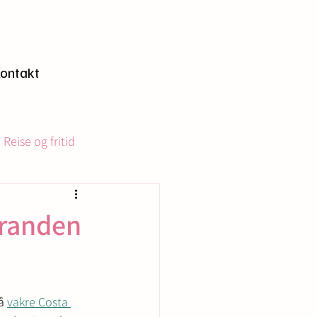
n
ontakt
Reise og fritid
tranden
å 
vakre Costa 