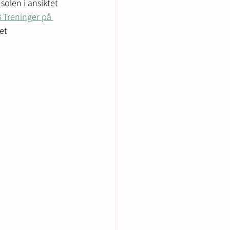
olen i ansiktet 
 Treninger på 
et 