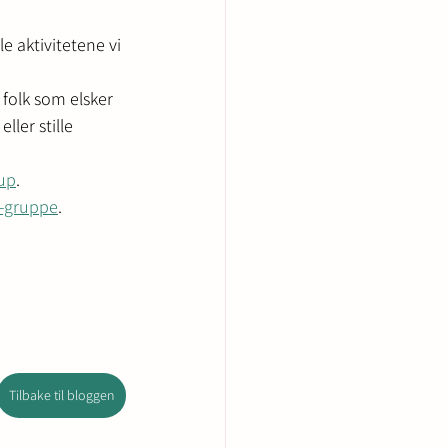
le aktivitetene vi 
folk som elsker 
ller stille 
up
.
-gruppe
.
Tilbake til bloggen