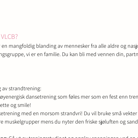
 VLCB?
r en mangfoldig blanding av mennesker fra alle aldre og nasjo
gsgruppe, vi er en familie. Du kan bli med vennen din, partne
lg av strandtrening:
høyenergisk dansetrening som føles mer som en fest enn tren
vette og smile!
ketrening med en morsom strandvri! Du vil bruke små vekter 
re muskelgrupper mens du nyter den friske sjøluften og san