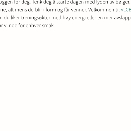
loggen for deg. Tenk deg å starte dagen med lyden av bølger, s
e, alt mens du blir i form og får venner. Velkommen til 
VLCB
en du liker treningsøkter med høy energi eller en mer avslapp
r vi noe for enhver smak.