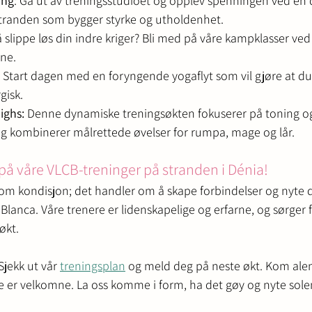
ing
: Gå ut av treningsstudioet og opplev spenningen ved en
stranden som bygger styrke og utholdenhet.
l å slippe løs din indre kriger? Bli med på våre kampklasser ve
ine.
: Start dagen med en foryngende yogaflyt som vil gjøre at du 
gisk.
ighs:
 Denne dynamiske treningsøkten fokuserer på toning og
g kombinerer målrettede øvelser for rumpa, mage og lår.
å våre VLCB-treninger på stranden i Dénia!
 om kondisjon; det handler om å skape forbindelser og nyte d
lanca. Våre trenere er lidenskapelige og erfarne, og sørger fo
økt.
Sjekk ut vår 
treningsplan
 og meld deg på neste økt. Kom alen
lle er velkomne. La oss komme i form, ha det gøy og nyte so