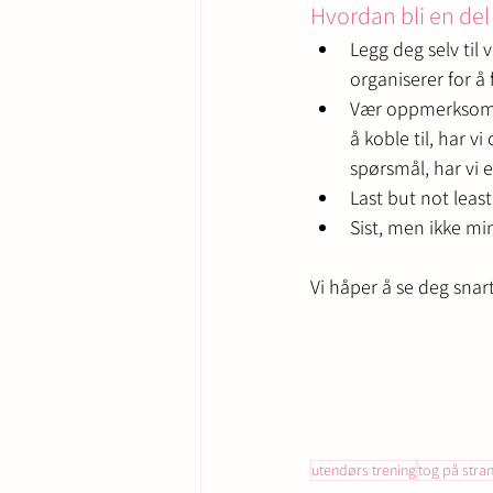
Hvordan bli en del
Legg deg selv til v
organiserer for å
Vær oppmerksom på
å koble til, har v
spørsmål, har vi 
Last but not least
Sist, men ikke min
Vi håper å se deg snar
utendørs trening
tog på stra