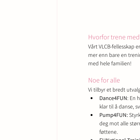
Hvorfor trene med
Vårt VLCB-fellesskap e
mer enn bare en trenin
med hele familien!
Noe for alle
Vi tilbyr et bredt utva
Dance4FUN
: En 
klar til å danse, s
Pump4FUN: 
Styr
deg mot alle stør
føttene.