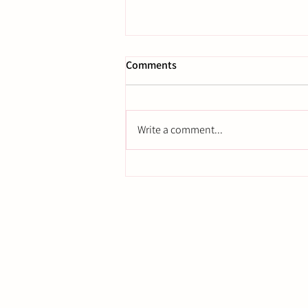
Comments
Write a comment...
Familiekonstellasjoner:
Oppdag og transformer
mønstrene dine