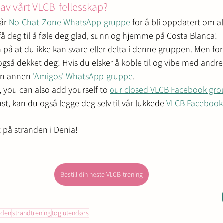
 av vårt VLCB-fellesskap?
år 
No-Chat-Zone WhatsApp-gruppe
 for å bli oppdatert om al
 få deg til å føle deg glad, sunn og hjemme på Costa Blanca!
 at du ikke kan svare eller delta i denne gruppen. Men for 
i også dekket deg! Hvis du elsker å koble til og vibe med andre e
en annen 
'Amigos' WhatsApp-gruppe
.
, you can also add yourself to 
our closed VLCB Facebook gro
st, kan du også legge deg selv til vår lukkede 
VLCB Facebook
t på stranden i Denia!
Bestill din neste VLCB-trening
nden
strandtrening
tog utendørs