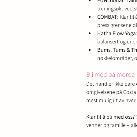
FUNctional Train
treningsøkt ved 
COMBAT
: Klar ti
press grensene d
Hatha Flow Yoga
balansert og ener
Bums, Tums & Th
nøkkelområder, o
Bli med på moroa p
Det handler ikke bare
omgivelsene på Costa B
mest mulig ut av hver 
Klar til å bli med oss?
 
venner og familie – a