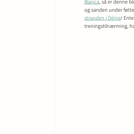
Blanca
, så er denne b
og sanden under føtten
stranden i Dénia
! Ent
treningstilnærming, ha