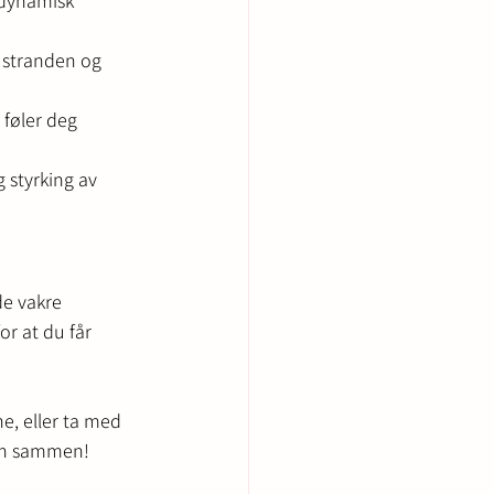
 dynamisk 
d stranden og 
føler deg 
 styrking av 
e vakre 
r at du får 
e, eller ta med 
len sammen!