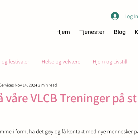
Log I
Hjem
Tjenester
Blog
K
og festivaler
Helse og velvære
Hjem og Livstill
Services
Nov 14, 2024
2 min read
Fellesskap
Flytting og Expat tips
å våre VLCB Treninger på s
 komme i form, ha det gøy og få kontakt med nye mennesker p