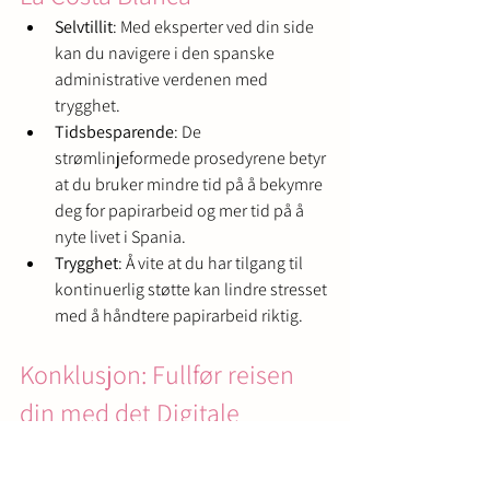
Selvtillit
: Med eksperter ved din side 
kan du navigere i den spanske 
administrative verdenen med 
trygghet.
Tidsbesparende
: De 
strømlinjeformede prosedyrene betyr 
at du bruker mindre tid på å bekymre 
deg for papirarbeid og mer tid på å 
nyte livet i Spania.
Trygghet
: Å vite at du har tilgang til 
kontinuerlig støtte kan lindre stresset 
med å håndtere papirarbeid riktig.
Konklusjon: Fullfør reisen 
din med det Digitale 
Sertifikatet
Å sikre ditt digitale sertifikat i Spania er et 