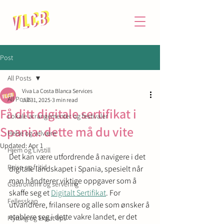
Post
All Posts
Viva La Costa Blanca Services
All Posts
Jul 31, 2025
3 min read
Få ditt digitale sertifikat i
Lokale arrangementer og festivaler
Spania: dette må du vite
Helse og velvære
Updated:
Apr 1
Hjem og Livstill
Det kan være utfordrende å navigere i det 
Reise og fritid
digitale landskapet i Spania, spesielt når 
man håndterer viktige oppgaver som å 
Gastronomi og servering
skaffe seg et 
Digitalt Sertifikat
. For 
Fellesskap
utvandrere, frilansere og alle som ønsker å 
etablere seg i dette vakre landet, er det 
Flytting og Expat tips