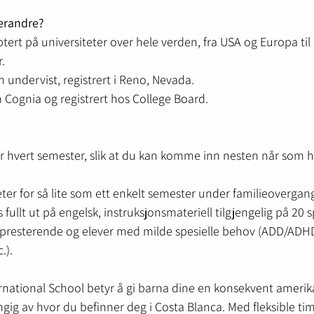
verandre?
rt på universiteter over hele verden, fra USA og Europa til S
.
undervist, registrert i Reno, Nevada.
 Cognia og registrert hos College Board.
or hvert semester, slik at du kan komme inn nesten når som he
er for så lite som ett enkelt semester under familieovergang
s fullt ut på engelsk, instruksjonsmateriell tilgjengelig på 20 s
esterende og elever med milde spesielle behov (ADD/ADHD,
.).
ternational School betyr å gi barna dine en konsekvent ameri
ngig av hvor du befinner deg i Costa Blanca. Med fleksible ti