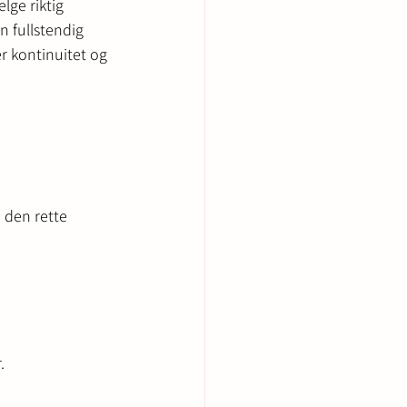
lge riktig 
en fullstendig 
r kontinuitet og 
e den rette 
.