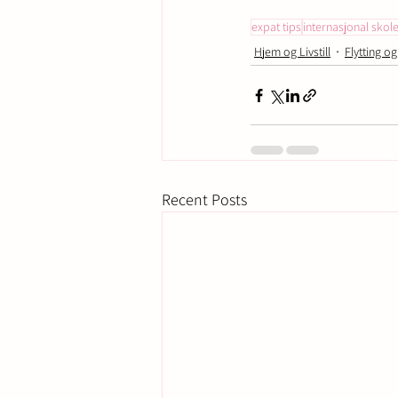
expat tips
internasjonal skol
Hjem og Livstill
Flytting og
Recent Posts