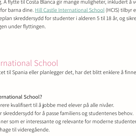
Å flytte til Costa Blanca gir mange muligheter, inkludert å ve
for barna dine. 
Hill Castle International School
 (HCIS) tilbyr 
lan skreddersydd for studenter i alderen 5 til 18 år, og sikre
ngen under flyttingen.
ernational School 
tet til Spania eller planlegger det, har det blitt enklere å finn
ternational School?
ere kvalifisert til å jobbe med elever på alle nivåer.
er skreddersydd for å passe familiens og studentenes behov.
emner som er interessante og relevante for moderne studenter
ehage til videregående.