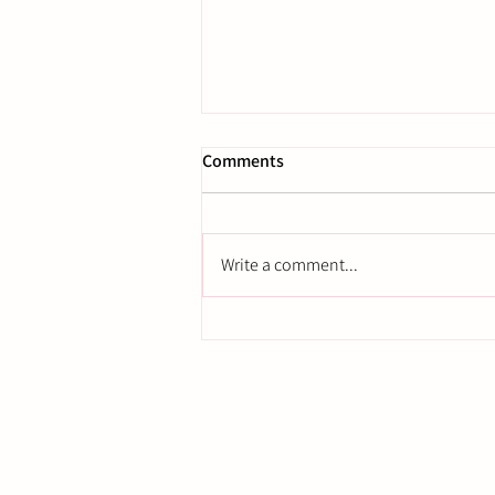
Comments
Write a comment...
Hvordan søke om en
fullstendig remote NIE i Spania