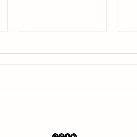
Samarbeid med Viva La Costa
Foren
Blanca for å få folk til å føle
Blan
seg glade, sunne og hjemme
Make
på Costa Blanca
NIF: X8628639M
JORGE SCOTT NEYRA