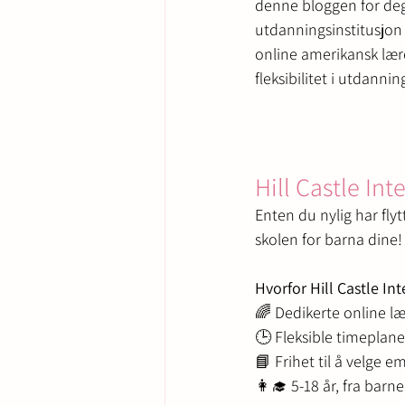
denne bloggen for deg. 
utdanningsinstitusjon 
online amerikansk lærep
fleksibilitet i utdanni
Hill Castle Int
Enten du nylig har flyt
skolen for barna dine!
Hvorfor Hill Castle In
🌈 Dedikerte online lær
🕒 Fleksible timeplan
📘 Frihet til å velge 
👩‍🎓 5-18 år, fra barn