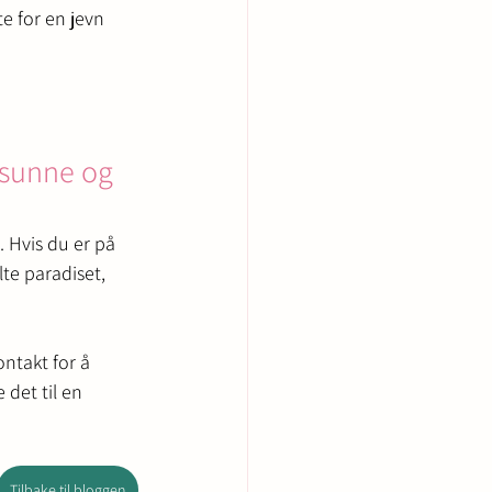
te for en jevn 
, sunne og 
 Hvis du er på 
ylte paradiset, 
ontakt for å 
det til en 
Tilbake til bloggen