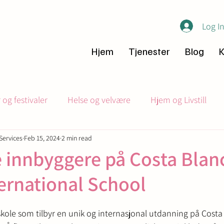
Log I
Hjem
Tjenester
Blog
K
og festivaler
Helse og velvære
Hjem og Livstill
Services
Feb 15, 2024
2 min read
Fellesskap
Flytting og Expat tips
e innbyggere på Costa Blanc
ternational School
 skole som tilbyr en unik og internasjonal utdanning på Costa 