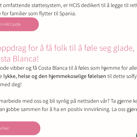
et omfattende støttesystem, er HCIS dedikert til å legge til ret
or familier som flytter til Spania.
 Hill Castle
oppdrag for å få folk til å føle seg glade
ta Blanca!
ode vibber og få Costa Blanca til å føles som hjemme for alle.
e 
lykke, helse og den hjemmekoselige følelsen
 til dette solf
 med deg!
amarbeide med oss ​​og bli synlig på nettsiden vår? Ta gjerne k
an jobbe sammen for å ha en positiv innvirkning. La oss gjøre 
artner