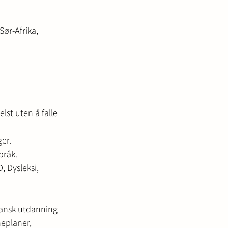
ør-Afrika, 
lst uten å falle 
er.
pråk.
 Dysleksi, 
kansk utdanning 
meplaner, 