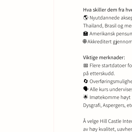
Hva skiller dem fra h
🌎 Nyutdannede aksepte
Thailand, Brasil og mer
🏫 Amerikansk pensum 
🌐 Akkreditert gjennom
Viktige merknader:
📅 Flere startdatoer f
på etterskudd.
🔄 Overføringsmulighet
🗣️ Alle kurs undervise
🌟 Imøtekomme høyt pr
Dysgrafi, Aspergers, etc
Å velge Hill Castle In
av høy kvalitet, uavhe