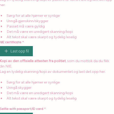
her.
Sørg for at alle hjørner er synlige
Unngå gjenskinn/skygger
Passet må være gyldig
Det må være en uredigert skanning/kopi
Alt tekst skal være skarpt og tydelig leselig
NIE certificate
*
Last opp fil
Kopi av den offisielle attesten fra politiet
, som du mottok da du fikk 
din NIE.
Lag en tydelig skanning/kopi av dokumentet og last det opp her.
Sørg for at alle hjørner er synlige
Unngå skygger
Det må være en uredigert skanning/kopi
Alt tekst skal være skarpt og tydelig leselig
Selfie with passport/ID card
*