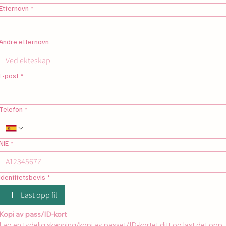
Etternavn
*
Andre etternavn
E-post
*
Telefon
*
NIE
*
Identitetsbevis
*
Last opp fil
Kopi av pass/ID-kort
Lag en tydelig skanning/kopi av passet/ID-kortet ditt og last det opp 