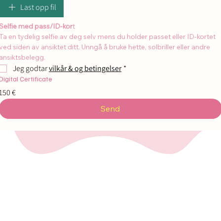
Last opp fil
Selfie med pass/ID-kor
t
Ta en tydelig selfie av deg selv mens du holder passet eller ID-kortet 
ved siden av ansiktet ditt. Unngå å bruke hette, solbriller eller andre 
ansiktsbelegg.
Jeg godtar 
vilkår & og betingelser
*
Digital Certificate
150 €
Send