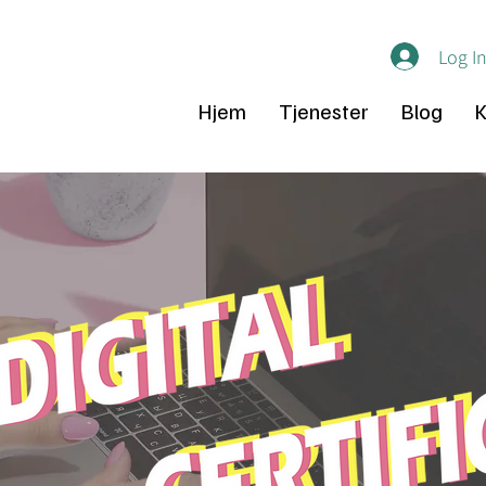
Log I
Hjem
Tjenester
Blog
K