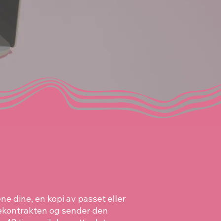
ne dine, en kopi av passet eller
icekontrakten og sender den