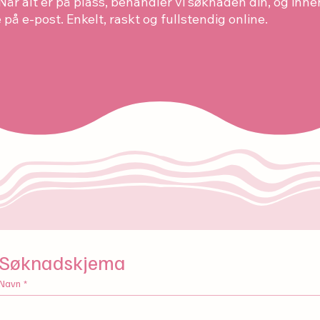
. Når alt er på plass, behandler vi søknaden din, og inn
te på e-post. Enkelt, raskt og fullstendig online.
Søknadskjema
Navn
*