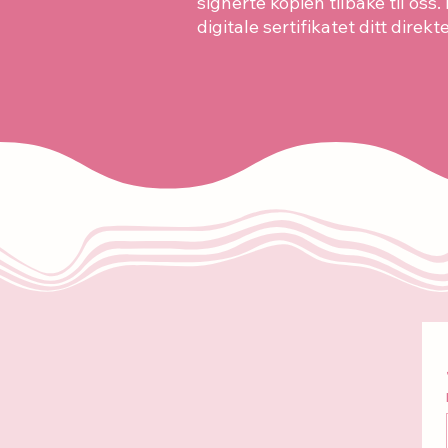
signerte kopien tilbake til oss
digitale sertifikatet ditt direk