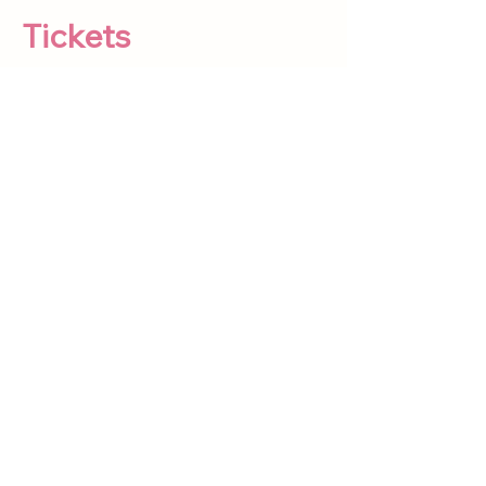
Tickets
Verkoop geëindigd op
Soort ticket
Avonturenticket
Meer info
Prijs
€ 5,00
IVA inbegrepen
Deel dit evenement