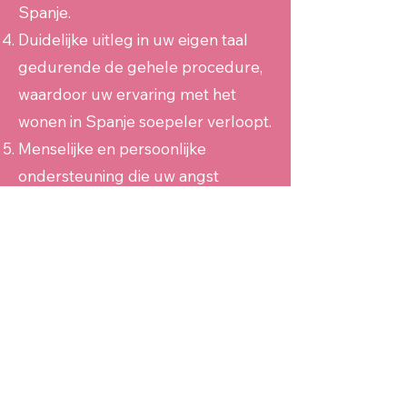
Spanje.
Duidelijke uitleg in uw eigen taal
gedurende de gehele procedure,
waardoor uw ervaring met het
wonen in Spanje soepeler verloopt.
Menselijke en persoonlijke
ondersteuning die uw angst
aanzienlijk vermindert.
Bewezen resultaten met meer dan
50 succesvolle verblijfsaanvragen.
Ons Residencia-
pakket