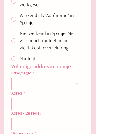
werkgever
Werkend als "Autónomo" in
Spanje
Niet werkend in Spanje. Met
voldoende middelen en
ziektekostenverzekering
Student
Volledige addres in Spanje:
Meerregelig adres
Land/regio
*
Adres
*
Adres - 2e regel
Woonplaats
*