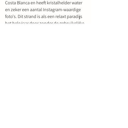
Costa Blanca en heeft kristalhelder water 
en zeker een aantal Instagram-waardige 
foto's. Dit strand is als een relaxt paradijs 
het hele jaar door zonder de gebruikelijke 
drukte, omdat het zich in een semi-
verstedelijkt gebied bevindt. Een 
natuurlijke oase die toegankelijk is, maar 
toch heerlijk ver weg van het 
stadscentrum.
Een aanrader in de buurt  - enkel 20 
minuten rijden - is het 
waterreservoir van 
Villajoyosa
 met een spectaculair 
uitkijkpunt! Dit stuwmeer heeft turquoise 
water dat zelfs lastig is om op foto's vast te 
leggen. Bekijk het zelf eens!
10. Playa de la Granadella