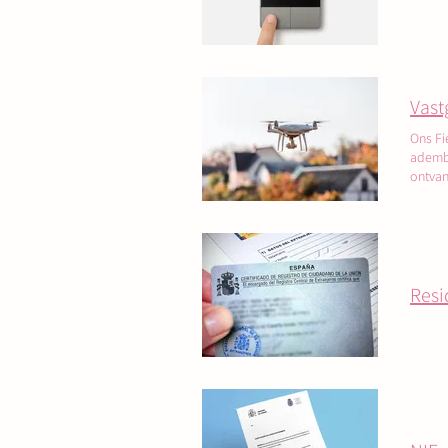
Vast
Ons Fi
adembe
ontvan
een bl
Resi