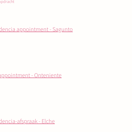
opdracht
dencia appointment - Sagunto
appointment - Onteniente
dencia-afspraak - Elche