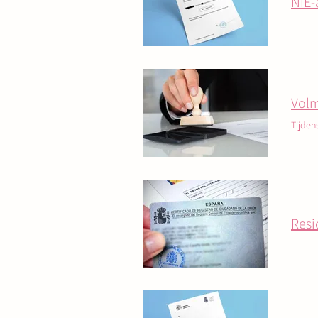
NIE-
Volm
Tijden
Resi