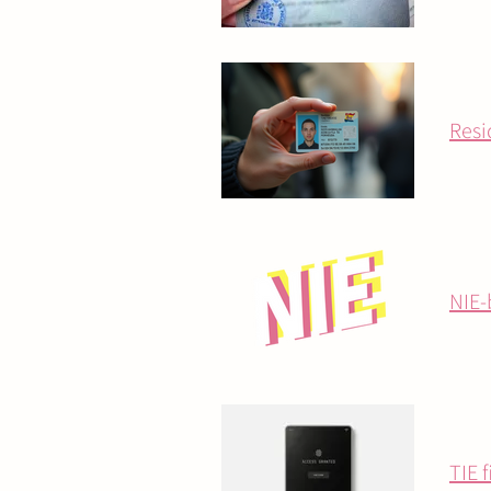
Resi
NIE-
TIE 