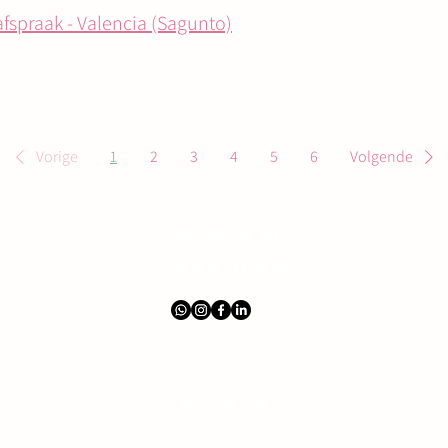
afspraak - Valencia (Sagunto)
Vorige
1
2
3
4
5
6
Volgende
NIF: X8628639M
JORGE SCOTT NEYRA
Algemene voorwaarden
Privacybeleid
Restitutiebeleid