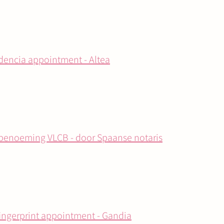
dencia appointment - Altea
benoeming VLCB - door Spaanse notaris
fingerprint appointment - Gandia