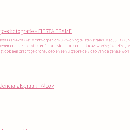
goedfotografie - FIESTA FRAME
esta Frame-pakket is ontworpen om uw woning te laten stralen. Met 36 vakkund
nemende dronefoto's en 1 korte video presenteert u uw woning in al zijn glorie.
gt ook een prachtige dronevideo en een uitgebreide video van de gehele woning
ijvende indruk achterlaat.
dencia-afspraak - Alcoy