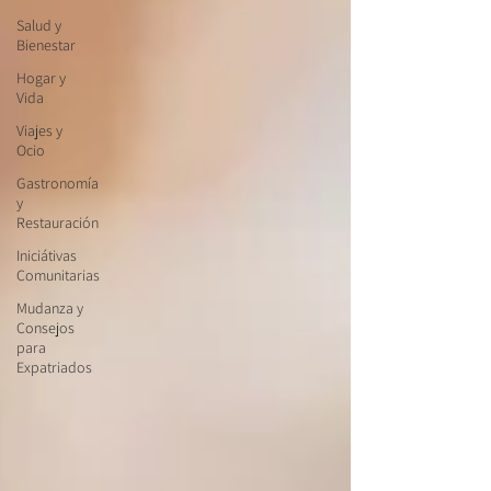
Salud y
Bienestar
Hogar y
Vida
Viajes y
Ocio
Gastronomía
y
Restauración
Iniciátivas
Comunitarias
Mudanza y
Consejos
para
Expatriados