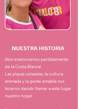
NUESTRA HISTORIA
¡Nos enamoramos perdidamente
de la Costa Blanca!
Las playas soleadas, la cultura
animada y la gente amable nos
hicieron decidir llamar a este lugar
nuestro hogar.