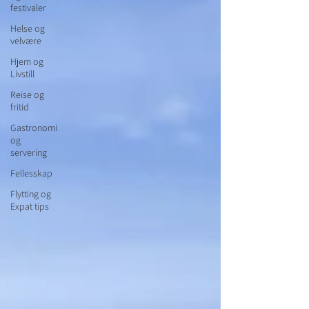
festivaler
Helse og
velvære
Hjem og
Livstill
Reise og
fritid
Gastronomi
og
servering
Fellesskap
Flytting og
Expat tips