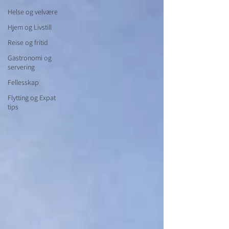
Helse og velvære
Hjem og Livstill
Reise og fritid
Gastronomi og
servering
Fellesskap
Flytting og Expat
tips