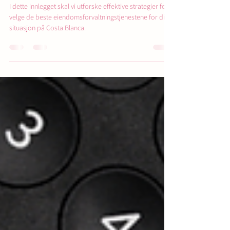
Å velge den beste
eiendomsforvaltningstjenesten
I dette innlegget skal vi utforske effektive strategier for å
velge de beste eiendomsforvaltningstjenestene for din
situasjon på Costa Blanca.