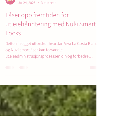
Viva La Costa Blanca Services
Jul 24, 2025
3 min read
Låser opp fremtiden for
utleiehåndtering med Nuki Smart
Locks
Dette innlegget utforsker hvordan Viva La Costa Blanca
og Nuki smartlåser kan forvandle
utleieadministrasjonsprosessen din og forbedre
gjestetilfredsheten betydelig, noe som gjør livet ditt mye
enklere.