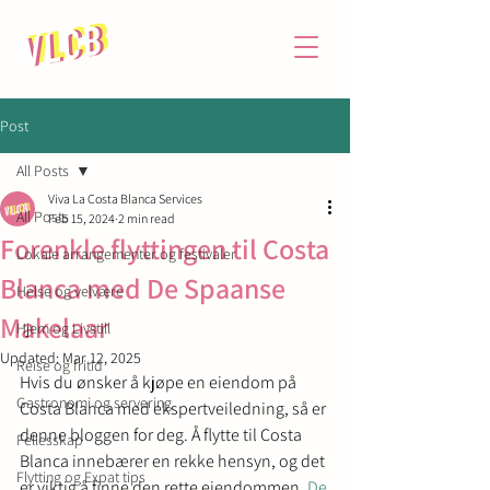
Post
All Posts
Viva La Costa Blanca Services
All Posts
Feb 15, 2024
2 min read
Forenkle flyttingen til Costa
Lokale arrangementer og festivaler
Blanca med De Spaanse
Helse og velvære
Makelaar
Hjem og Livstill
Updated:
Mar 12, 2025
Reise og fritid
Hvis du ønsker å kjøpe en eiendom på 
Gastronomi og servering
Costa Blanca med ekspertveiledning, så er 
denne bloggen for deg. Å flytte til Costa 
Fellesskap
Blanca innebærer en rekke hensyn, og det 
Flytting og Expat tips
er viktig å finne den rette eiendommen. 
De 