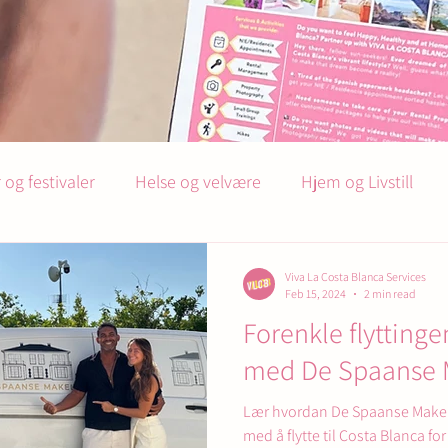
og festivaler
Helse og velvære
Hjem og Livstill
Fellesskap
Flytting og Expat tips
Viva La Costa Blanca Services
Feb 15, 2024
2 min read
Forenkle flyttinge
med De Spaanse 
Lær hvordan De Spaanse Makel
med å flytte til Costa Blanca for