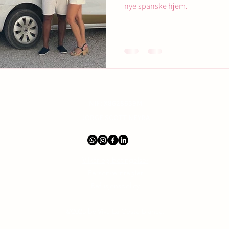
nye spanske hjem.
NIF: X8628639M
JORGE SCOTT NEYRA
Vilkår og betingelser
Personvernregler
Refusjonspolicy
©2025 by Viva La Costa Blanca.