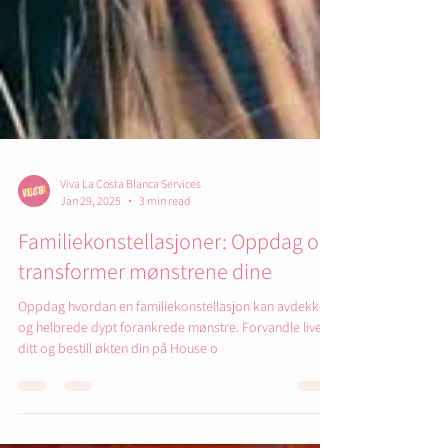
Viva La Costa Blanca Services
Jan 29, 2025
3 min read
Familiekonstellasjoner: Oppdag og
transformer mønstrene dine
Oppdag hvordan en familiekonstellasjon kan avdekke
og helbrede dypt forankrede mønstre. Forvandle livet
ditt og bestill økten din på House o