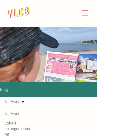
Blog
All Posts
All Posts
Lokale
arrangementer
NIF: X8628639M
og