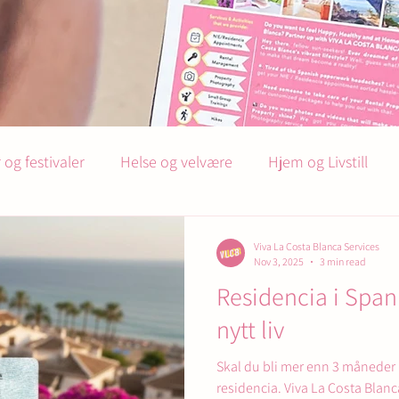
og festivaler
Helse og velvære
Hjem og Livstill
Fellesskap
Flytting og Expat tips
Viva La Costa Blanca Services
Nov 3, 2025
3 min read
Residencia i Spani
nytt liv
Skal du bli mer enn 3 måneder 
residencia. Viva La Costa Blanc