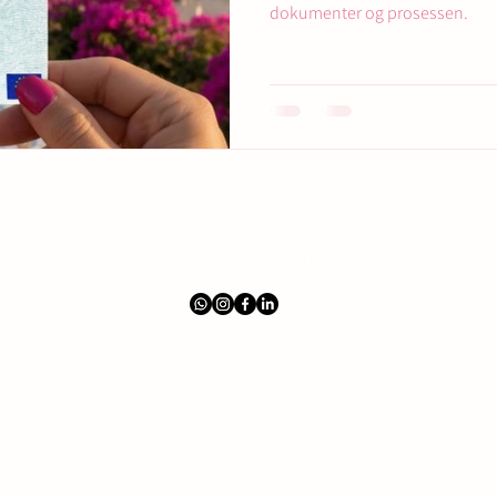
dokumenter og prosessen.
NIF: X8628639M
JORGE SCOTT NEYRA
Vilkår og betingelser
Personvernregler
Refusjonspolicy
©2025 by Viva La Costa Blanca.