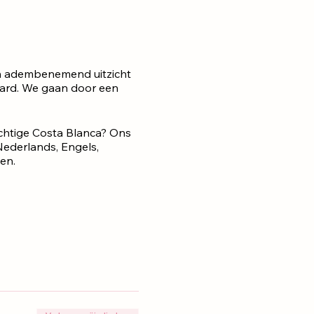
en adembenemend uitzicht
aard. We gaan door een
achtige Costa Blanca? Ons
Nederlands, Engels,
en.
n dit kustparadijs.