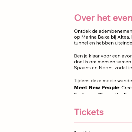
Over het eve
Ontdek de adembenemende 
op Marina Baixa bij Altea
tunnel en hebben uiteindel
Ben je klaar voor een avon
doel is om mensen samen t
Spaans en Noors, zodat ie
Tijdens deze mooie wandel
𝗠𝗲𝗲𝘁 𝗡𝗲𝘄 𝗣𝗲𝗼𝗽𝗹
𝗘𝗺𝗯𝗿𝗮𝗰𝗲 𝗗𝗶𝘃𝗲𝗿𝘀𝗶𝘁𝘆
𝗘𝗻𝗷𝗼𝘆 𝗦𝘁𝘂𝗻𝗻𝗶𝗻𝗴 
Tickets
Kinderen onder de 16 jaar z
Ontmoetingspunt
:
Parkee