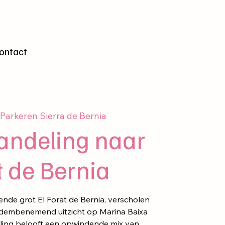
gen
ontact
 
Parkeren Sierra de Bernia
ndeling naar
t de Bernia
e grot El Forat de Bernia, verscholen
adembenemend uitzicht op Marina Baixa
eling belooft een opwindende mix van