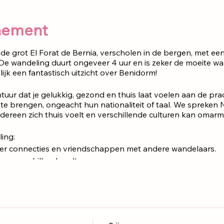
nement
grot El Forat de Bernia, verscholen in de bergen, met e
. De wandeling duurt ongeveer 4 uur en is zeker de moeite w
ijk een fantastisch uitzicht over Benidorm!
tuur dat je gelukkig, gezond en thuis laat voelen aan de pr
e brengen, ongeacht hun nationaliteit of taal. We spreken 
dereen zich thuis voelt en verschillende culturen kan omarm
ing:
: Creëer connecties en vriendschappen met andere wandelaars.
: Ervaar verschillende culturen.
𝗩𝗶𝗲𝘄𝘀: Dompel jezelf onder in de adembenemende schoonheid va
ijn gratis
.
GEEN TICKETS NODIG
rplaats Sierra de Bernia