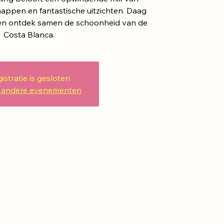
happen en fantastische uitzichten. Daag
t en ontdek samen de schoonheid van de
Costa Blanca.
istratie is gesloten
k andere evenementen