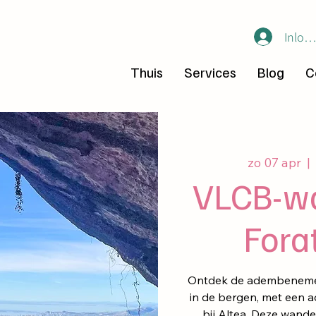
Inlog
Thuis
Services
Blog
C
zo 07 apr
  | 
VLCB-wa
Fora
Ontdek de adembenemend
in de bergen, met een 
bij Altea. Deze wand