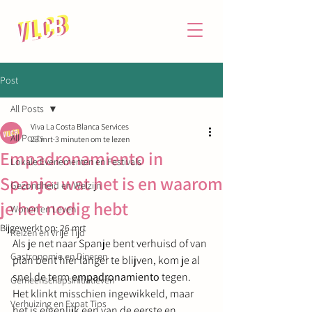
Post
All Posts
Viva La Costa Blanca Services
All Posts
23 mrt
3 minuten om te lezen
Empadronamiento in
Lokale Evenementen en Festivals
Spanje: wat het is en waarom
Gezondheid en Welzijn
je het nodig hebt
Wonen en Leven
Bijgewerkt op:
26 mrt
Reizen en Vrije Tijd
Als je net naar Spanje bent verhuisd of van 
Gastronomie en Dineren
plan bent hier langer te blijven, kom je al 
snel de term 
empadronamiento
 tegen. 
Gemeenschapsinitiatieven
Het klinkt misschien ingewikkeld, maar 
Verhuizing en Expat Tips
het is eigenlijk een van de eerste en 