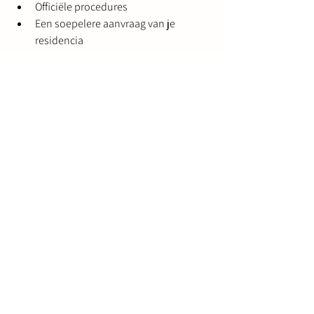
Officiële procedures
Een soepelere aanvraag van je 
residencia
Het is een kleine stap die veel andere 
processen makkelijker maakt.
Tot slot: een kleine stap met 
grote impact
Empadronamiento lijkt misschien een 
simpele administratieve stap, maar het is 
een belangrijke basis voor jouw leven in 
Spanje. Het verbindt alles met elkaar:
Jouw adres
Jouw Residencia
Jouw toegang tot voorzieningen
Zodra dit geregeld is, wordt de rest een 
stuk makkelijker.