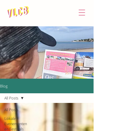
Blog
All Posts
All Posts
Lokale
Evenementen
en Festivals