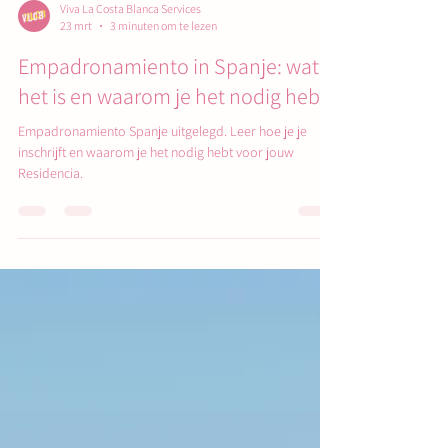
Viva La Costa Blanca Services
23 mrt
3 minuten om te lezen
Empadronamiento in Spanje: wat
het is en waarom je het nodig hebt
Empadronamiento Spanje uitgelegd. Leer hoe je je
inschrijft en waarom je het nodig hebt voor jouw
Residencia.