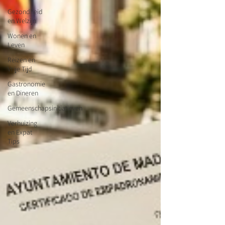
Gezondheid
en Welzijn
Wonen en
Leven
Reizen en
Vrije Tijd
Gastronomie
en Dineren
Gemeenschapsinitiatieven
Verhuizing
en Expat
Tips