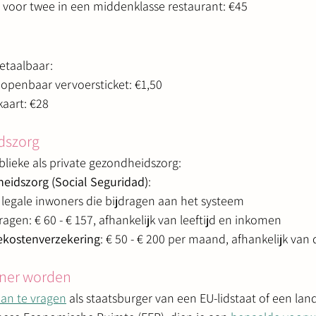
oor twee in een middenklasse restaurant: €45
etaalbaar:
l openbaar vervoersticket: €1,50
kaart: €28
dszorg
blieke als private gezondheidszorg:
eidszorg (Social Seguridad)
:
 legale inwoners die bijdragen aan het systeem
ragen: € 60 - € 157, afhankelijk van leeftijd en inkomen
tekostenverzekering
: € 50 - € 200 per maand, afhankelijk van
ner worden
 aan te vragen
 als staatsburger van een EU-lidstaat of een land