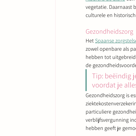
vegetatie. Daarnaast b
culturele en historisc
Gezondheidszorg
Het 
Spaanse zorgstels
zowel openbare als pa
hebben tot uitgebreide
de gezondheidsvoorde
Tip: beëindig 
voordat je all
Gezondheidszorg is es
ziektekostenverzekerin
particuliere gezondhei
verblijfsvergunning ind
hebben geeft je gemo