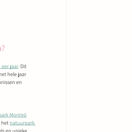
n?
per jaar
. Dit 
t hele jaar 
nnissen en 
park Montgó
 het 
natuurpark 
ls en unieke 