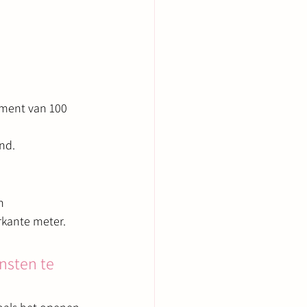
ement van 100 
nd.
n 
rkante meter.
nsten te 