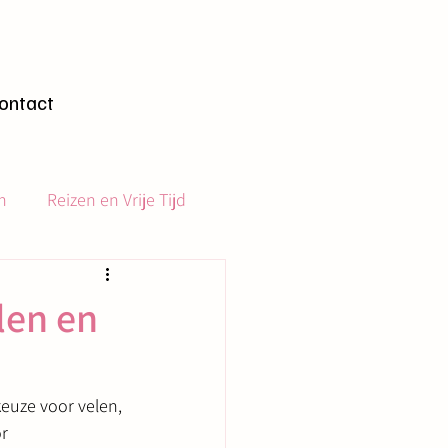
gen
ontact
n
Reizen en Vrije Tijd
len en
euze voor velen, 
r 