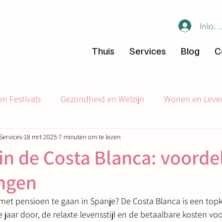
Inlog
Thuis
Services
Blog
C
n Festivals
Gezondheid en Welzijn
Wonen en Leve
Services
18 mrt 2025
7 minuten om te lezen
Gemeenschapsinitiatieven
Verhuizing en Expat Tips
in de Costa Blanca: voorde
ngen
met pensioen te gaan in Spanje? De Costa Blanca is een topk
 jaar door, de relaxte levensstijl en de betaalbare kosten voo