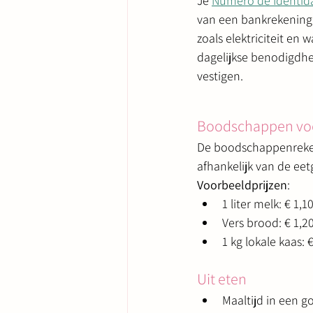
Je 
Número de Identida
van een bankrekening,
zoals elektriciteit en 
dagelijkse benodigdhed
vestigen.
Boodschappen voo
De boodschappenrekeni
afhankelijk van de e
Voorbeeldprijzen
:
1 liter melk: € 1,1
Vers brood: € 1,2
1 kg lokale kaas: 
Uit eten
Maaltijd in een g