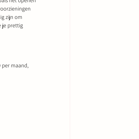
zoals het openen 
voorzieningen 
ig zijn om 
je prettig 
0 per maand, 