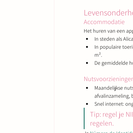
Levensonderho
Accommodatie
Het huren van een app
In steden als Ali
In populaire toer
m².
De gemiddelde hu
Nutsvoorzieninge
Maandelijkse nuts
afvalinzameling,
Snel internet: o
Tip: regel je 
regelen.