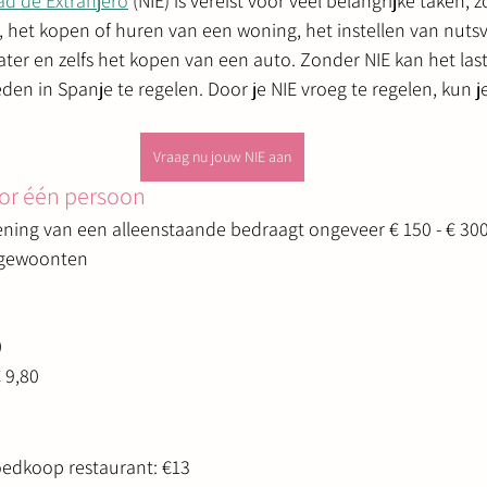
d de Extranjero
 (NIE) 
is vereist voor veel belangrijke taken, 
 het kopen of huren van een woning, het instellen van nuts
water en zelfs het kopen van een auto. Zonder NIE kan het last
en in Spanje te regelen. Door je NIE vroeg te regelen, kun je 
Vraag nu jouw NIE aan
r één persoon
ng van een alleenstaande bedraagt ​​ongeveer € 150 - € 30
etgewoonten
0
0
€ 9,80
oedkoop restaurant: €13