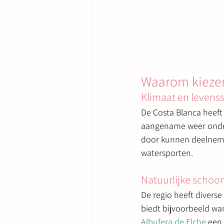
Waarom kiezen
Klimaat en levensst
De Costa Blanca heeft
aangename weer onders
door kunnen deelnemen
watersporten.
Natuurlijke schoon
De regio heeft divers
biedt bijvoorbeeld wa
Albufera de Elche
 een