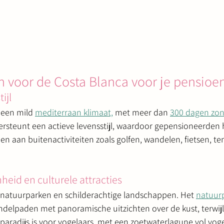
 voor de Costa Blanca voor je pensioe
ijl
 een mild 
mediterraan klimaat,
 met meer dan 
300 dagen zon 
teunt een actieve levensstijl, waardoor gepensioneerden he
 aan buitenactiviteiten zoals golfen, wandelen, fietsen, te
heid en culturele attracties
e natuurparken en schilderachtige landschappen. Het 
natuur
ndelpaden met panoramische uitzichten over de kust, terwijl
 paradijs is voor vogelaars, met een zoetwaterlagune vol voge