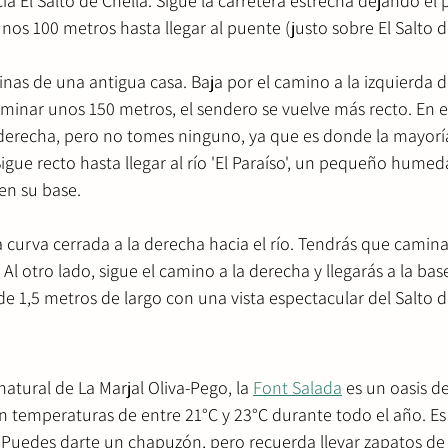
ia El Salto de Chella. Sigue la carretera estrecha dejando el 
nos 100 metros hasta llegar al puente (justo sobre El Salto d
uinas de una antigua casa. Baja por el camino a la izquierda de
caminar unos 150 metros, el sendero se vuelve más recto. En e
derecha, pero no tomes ninguno, ya que es donde la mayoría
igue recto hasta llegar al río 'El Paraíso', un pequeño hume
en su base.
 curva cerrada a la derecha hacia el río. Tendrás que camina
Al otro lado, sigue el camino a la derecha y llegarás a la bas
 1,5 metros de largo con una vista espectacular del Salto d
atural de La Marjal Oliva-Pego, la 
Font Salada
 es un oasis d
on temperaturas de entre 21°C y 23°C durante todo el año. Es 
. Puedes darte un chapuzón, pero recuerda llevar zapatos de