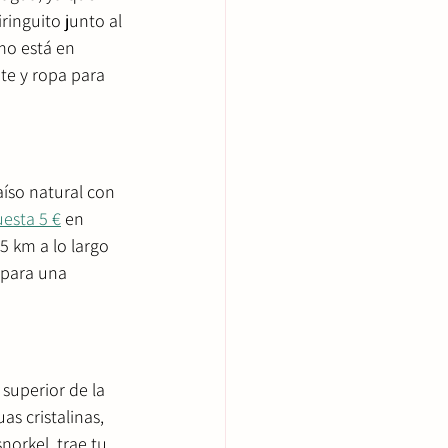
ringuito junto al 
mo está en 
te y ropa para 
aíso natural con 
esta 5 €
 en 
5 km a lo largo 
 para una 
 superior de la 
s cristalinas, 
norkel, trae tu 