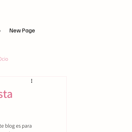
r sesión
o
New Page
Ocio
xpatriados
sta
te blog es para 