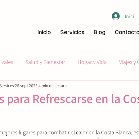
Inicia
Inicio
Servicios
Blog
Contact
ivales
Salud y Bienestar
Hogar y Vida
Viajes y 
Services
28 sept 2023
4 min de lectura
Iniciátivas Comunitarias
Mudanza y Consejos para E
s para Refrescarse en la Co
mejores lugares para combatir el calor en la Costa Blanca, es