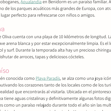
 toboganes, 
Aqualandia
 en Benidorm es un paraíso familiar. A
no de los parques acuáticos más grandes de Europa, con atr
l lugar perfecto para refrescarse con niños o amigos.
va
e Oliva cuenta con una playa de 10 kilómetros de longitud. L
ve arena blanca y por estar excepcionalmente limpia. Es el l
ol y surf. Durante la temporada alta hay un precioso chiring
frutar de arroces, tapas y deliciosos cócteles.
aíso
bién conocida como 
Playa Paradís
, se alza como una joya icón
cautivando los corazones tanto de los locales como de los tur
a realidad que encontrarás al visitarla. Ubicada en el pintores
ya tiene aguas cristalinas y definitivamente algunas fotos dig
es como un paraíso relajado durante todo el año sin las mult