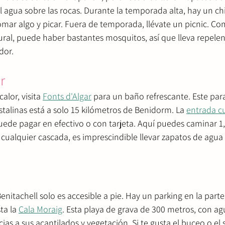
l agua sobre las rocas. Durante la temporada alta, hay un chi
ar algo y picar. Fuera de temporada, llévate un picnic. Co
ral, puede haber bastantes mosquitos, así que lleva repelen
dor.
r
alor, visita 
Fonts d'Algar
 para un baño refrescante. Este par
istalinas está a solo 15 kilómetros de Benidorm. La 
entrada cu
ede pagar en efectivo o con tarjeta. Aquí puedes caminar 1,
 cualquier cascada, es imprescindible llevar zapatos de agua
Benitachell solo es accesible a pie. Hay un parking en la parte
ta la 
Cala Moraig
. Esta playa de grava de 300 metros, con agua
as a sus acantilados y vegetación. Si te gusta el buceo o el s