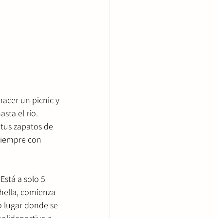
hacer un picnic y 
ta el río. 
 tus zapatos de 
siempre con 
 Está a solo 5 
hella, comienza 
co lugar donde se 