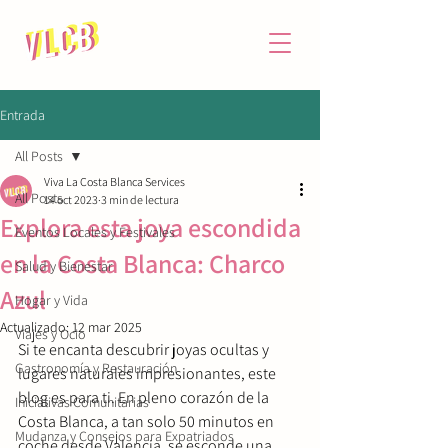
Entrada
All Posts
Viva La Costa Blanca Services
All Posts
14 oct 2023
3 min de lectura
Explora esta joya escondida
Eventos Locales y Festivales
en la Costa Blanca: Charco
Salud y Bienestar
Azul
Hogar y Vida
Actualizado:
12 mar 2025
Viajes y Ocio
Si te encanta descubrir joyas ocultas y 
Gastronomía y Restauración
lugares naturales impresionantes, este 
blog es para ti. En pleno corazón de la 
Iniciátivas Comunitarias
Costa Blanca, a tan solo 50 minutos en 
Mudanza y Consejos para Expatriados
coche desde Valencia, se esconde una 