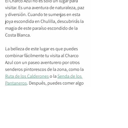
El Charco Azul no es solo un lugar para 
visitar. Es una aventura de naturaleza, paz 
y diversión. Cuando te sumerjas en esta 
joya escondida en Chulilla, descubrirás la 
magia de este paraíso escondido de la 
Costa Blanca.
La belleza de este lugar es que puedes 
combinar fácilmente tu visita al Charco 
Azul con un paseo aventurero por otros 
senderos pintorescos de la zona, como la 
Ruta de los Calderones
 o la 
Senda de los 
Pantaneros
. Después, puedes comer algo 
en 
Goscanos
, que es el restaurante más 
cercano al estacionamiento, justo a la 
entrada del pueblo de Chulilla.
Tanto si te apetece un paseo relajante 
como si te apetece hacer la caminata 