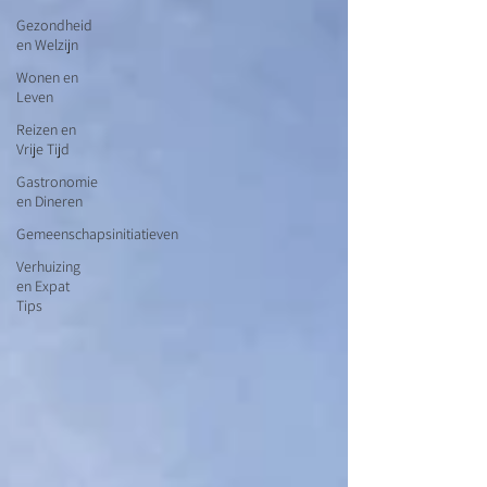
Gezondheid
en Welzijn
Wonen en
Leven
Reizen en
Vrije Tijd
Gastronomie
en Dineren
Gemeenschapsinitiatieven
Verhuizing
en Expat
Tips