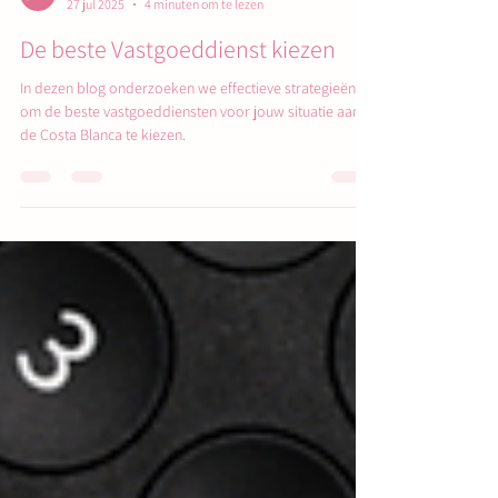
Viva La Costa Blanca Services
27 jul 2025
4 minuten om te lezen
De beste Vastgoeddienst kiezen
In dezen blog onderzoeken we effectieve strategieën
om de beste vastgoeddiensten voor jouw situatie aan
de Costa Blanca te kiezen.