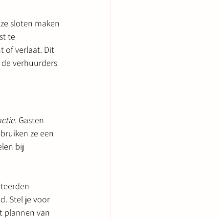
eze sloten maken 
t te 
f verlaat. Dit 
 de verhuurders 
ctie.
 Gasten 
ebruiken ze een 
en bij 
rteerden 
. Stel je voor 
t plannen van 