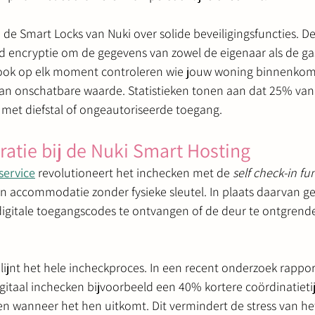
de Smart Locks van Nuki over solide beveiligingsfuncties. D
d encryptie om de gegevens van zowel de eigenaar als de gas
ok op elk moment controleren wie jouw woning binnenkomt o
 van onschatbare waarde. Statistieken tonen aan dat 25% van
met diefstal of ongeautoriseerde toegang.
ratie bij de Nuki Smart Hosting
service
 revolutioneert het inchecken met de 
self check-in fun
un accommodatie zonder fysieke sleutel. In plaats daarvan g
itale toegangscodes te ontvangen of de deur te ontgrendel
jnt het hele incheckproces. In een recent onderzoek rappo
taal inchecken bijvoorbeeld een 40% kortere coördinatietijd
n wanneer het hen uitkomt. Dit vermindert de stress van he