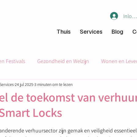
Inlog
Thuis
Services
Blog
C
n Festivals
Gezondheid en Welzijn
Wonen en Leve
Services
24 jul 2025
3 minuten om te lezen
Gemeenschapsinitiatieven
Verhuizing en Expat Tips
el de toekomst van verhuu
 Smart Locks
nderende verhuursector zijn gemak en veiligheid essentieel.