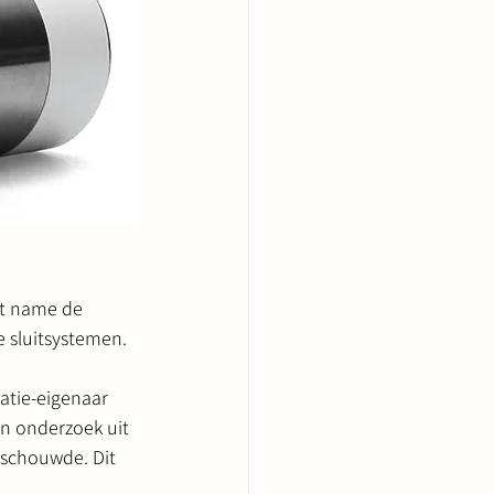
et name de 
e sluitsystemen.
atie-eigenaar 
en onderzoek uit 
eschouwde. Dit 