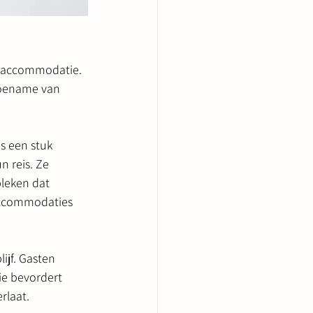
uraccommodatie. 
toename van 
 een stuk 
 reis. Ze 
leken dat 
accommodaties 
jf. Gasten 
e bevordert 
rlaat.