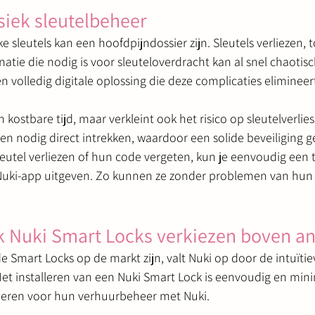
ysiek sleutelbeheer
e sleutels kan een hoofdpijndossier zijn. Sleutels verliezen,
atie die nodig is voor sleuteloverdracht kan al snel chaotis
 volledig digitale oplossing die deze complicaties elimineer
n kostbare tijd, maar verkleint ook het risico op sleutelverlie
ien nodig direct intrekken, waardoor een solide beveiliging 
sleutel verliezen of hun code vergeten, kun je eenvoudig een ti
uki-app uitgeven. Zo kunnen ze zonder problemen van hun ve
 Nuki Smart Locks verkiezen boven a
e Smart Locks op de markt zijn, valt Nuki op door de intuïtie
Het installeren van een Nuki Smart Lock is eenvoudig en minim
nderen voor hun verhuurbeheer met Nuki.