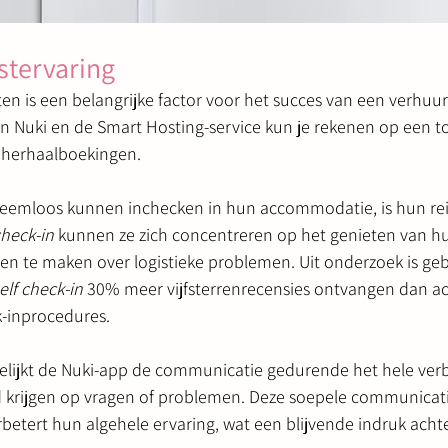
stervaring
en is een belangrijke factor voor het succes van een verhu
n Nuki en de Smart Hosting-service kun je rekenen op een 
n herhaalboekingen.
eemloos kunnen inchecken in hun accommodatie, is hun reis
check-in
 kunnen ze zich concentreren op het genieten van hun
en te maken over logistieke problemen. Uit onderzoek is geb
elf check-in
 30% meer vijfsterrenrecensies ontvangen dan 
k-inprocedures.
ijkt de Nuki-app de communicatie gedurende het hele verbli
 krijgen op vragen of problemen. Deze soepele communicati
erbetert hun algehele ervaring, wat een blijvende indruk achte