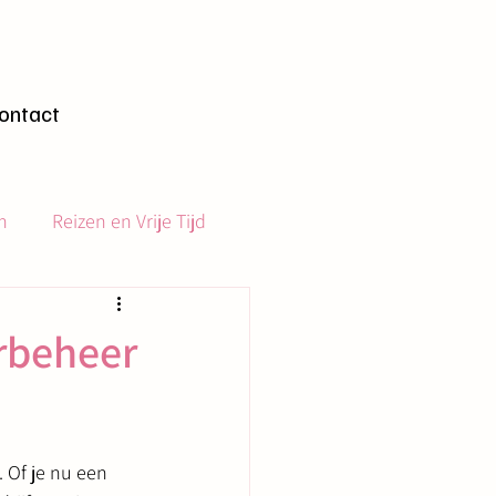
gen
ontact
n
Reizen en Vrije Tijd
rbeheer
 Of je nu een 