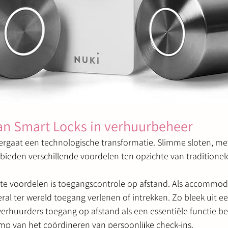
n Smart Locks in verhuurbeheer
rgaat een technologische transformatie. Slimme sloten, m
bieden verschillende voordelen ten opzichte van traditionel
ste voordelen is toegangscontrole op afstand. Als accommod
ral ter wereld toegang verlenen of intrekken. Zo bleek uit e
erhuurders toegang op afstand als een essentiële functie b
p van het coördineren van persoonlijke check-ins.