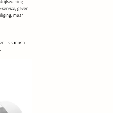
rijfsvoering 
service, geven 
liging, maar 
nlijk kunnen 
.