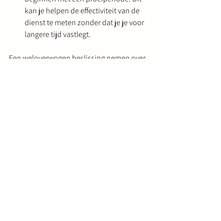
kan je helpen de effectiviteit van de 
dienst te meten zonder dat je je voor 
langere tijd vastlegt.
Een weloverwogen beslissing nemen over 
vastgoedbeheerdiensten kan leiden tot 
een hoger rendement op jouw investering 
en betere huurderservaringen.