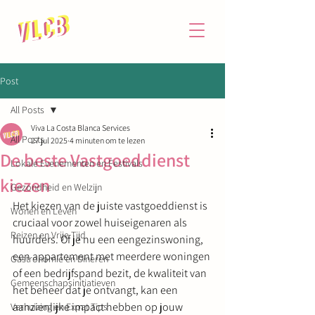
Post
All Posts
Viva La Costa Blanca Services
All Posts
27 jul 2025
4 minuten om te lezen
De beste Vastgoeddienst
Lokale Evenementen en Festivals
kiezen
Gezondheid en Welzijn
Het kiezen van de juiste vastgoeddienst is 
Wonen en Leven
cruciaal voor zowel huiseigenaren als 
Reizen en Vrije Tijd
huurders. Of je nu een eengezinswoning, 
een appartement met meerdere woningen 
Gastronomie en Dineren
of een bedrijfspand bezit, de kwaliteit van 
Gemeenschapsinitiatieven
het beheer dat je ontvangt, kan een 
aanzienlijke impact hebben op jouw 
Verhuizing en Expat Tips